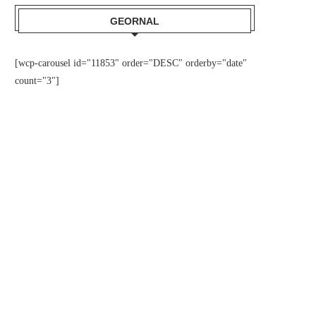
GEORNAL
[wcp-carousel id="11853" order="DESC" orderby="date"
count="3"]