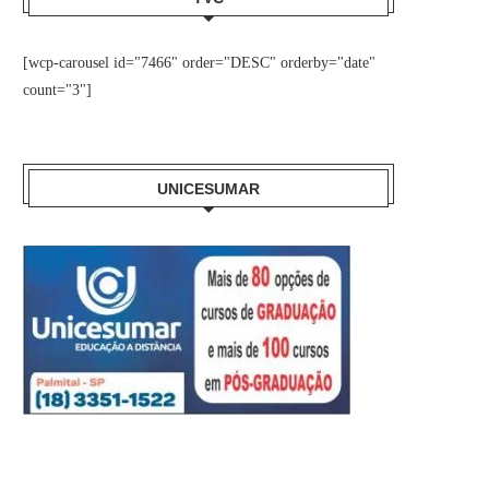
[wcp-carousel id="7466" order="DESC" orderby="date"
count="3"]
UNICESUMAR