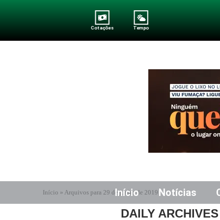
Cotações
Tempo
Início
Notícias
Início
»
Arquivos para 29 de junho de 2019
DAILY ARCHIVE