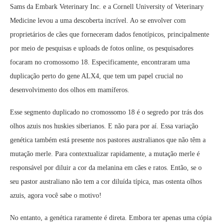
Sams da Embark Veterinary Inc. e a Cornell University of Veterinary
Medicine levou a uma descoberta incrível. Ao se envolver com
proprietários de cães que forneceram dados fenotípicos, principalmente
por meio de pesquisas e uploads de fotos online, os pesquisadores
focaram no cromossomo 18. Especificamente, encontraram uma
duplicação perto do gene ALX4, que tem um papel crucial no
desenvolvimento dos olhos em mamíferos.
Esse segmento duplicado no cromossomo 18 é o segredo por trás dos
olhos azuis nos huskies siberianos. E não para por aí. Essa variação
genética também está presente nos pastores australianos que não têm a
mutação merle. Para contextualizar rapidamente, a mutação merle é
responsável por diluir a cor da melanina em cães e ratos. Então, se o
seu pastor australiano não tem a cor diluída típica, mas ostenta olhos
azuis, agora você sabe o motivo!
No entanto, a genética raramente é direta. Embora ter apenas uma cópia